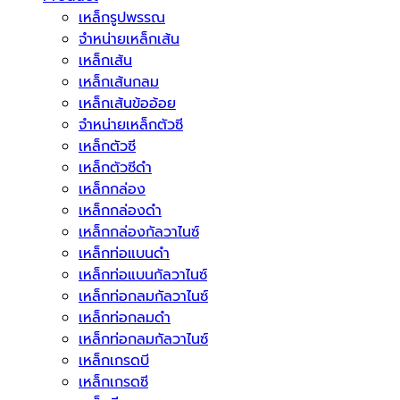
เหล็กรูปพรรณ
จำหน่ายเหล็กเส้น
เหล็กเส้น
เหล็กเส้นกลม
เหล็กเส้นข้ออ้อย
จำหน่ายเหล็กตัวซี
เหล็กตัวซี
เหล็กตัวซีดำ
เหล็กกล่อง
เหล็กกล่องดำ
เหล็กกล่องกัลวาไนซ์
เหล็กท่อแบนดำ
เหล็กท่อแบนกัลวาไนซ์
เหล็กท่อกลมกัลวาไนซ์
เหล็กท่อกลมดำ
เหล็กท่อกลมกัลวาไนซ์
เหล็กเกรดบี
เหล็กเกรดซี