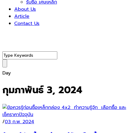
รับซื้อ เศษเหล็ก
About Us
Article
Contact Us
Day
กุมภาพันธ์ 3, 2024
/
03 ก.พ. 2024