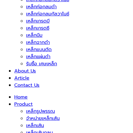
เหล็กท่อกลมดำ
เหล็กท่อกลมกัลวาไนซ์
เหล็กเกรดบี
เหล็กเกรดซี
เหล็กบีม
เหล็กฉากดำ
เหล็กแบนตัด
เหล็กแผ่นดำ
รับซื้อ เศษเหล็ก
About Us
Article
Contact Us
Home
Product
เหล็กรูปพรรณ
จำหน่ายเหล็กเส้น
เหล็กเส้น
เหล็กเส้นกลม