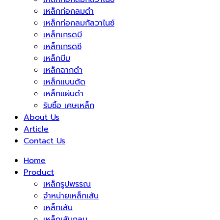
เหล็กท่อกลมดำ
เหล็กท่อกลมกัลวาไนซ์
เหล็กเกรดบี
เหล็กเกรดซี
เหล็กบีม
เหล็กฉากดำ
เหล็กแบนตัด
เหล็กแผ่นดำ
รับซื้อ เศษเหล็ก
About Us
Article
Contact Us
Home
Product
เหล็กรูปพรรณ
จำหน่ายเหล็กเส้น
เหล็กเส้น
เหล็กเส้นกลม