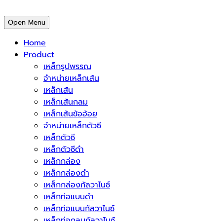
Open Menu
Home
Product
เหล็กรูปพรรณ
จำหน่ายเหล็กเส้น
เหล็กเส้น
เหล็กเส้นกลม
เหล็กเส้นข้ออ้อย
จำหน่ายเหล็กตัวซี
เหล็กตัวซี
เหล็กตัวซีดำ
เหล็กกล่อง
เหล็กกล่องดำ
เหล็กกล่องกัลวาไนซ์
เหล็กท่อแบนดำ
เหล็กท่อแบนกัลวาไนซ์
เหล็กท่อกลมกัลวาไนซ์