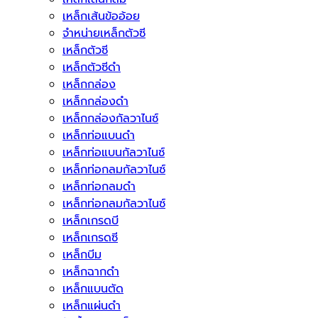
เหล็กเส้นข้ออ้อย
จำหน่ายเหล็กตัวซี
เหล็กตัวซี
เหล็กตัวซีดำ
เหล็กกล่อง
เหล็กกล่องดำ
เหล็กกล่องกัลวาไนซ์
เหล็กท่อแบนดำ
เหล็กท่อแบนกัลวาไนซ์
เหล็กท่อกลมกัลวาไนซ์
เหล็กท่อกลมดำ
เหล็กท่อกลมกัลวาไนซ์
เหล็กเกรดบี
เหล็กเกรดซี
เหล็กบีม
เหล็กฉากดำ
เหล็กแบนตัด
เหล็กแผ่นดำ