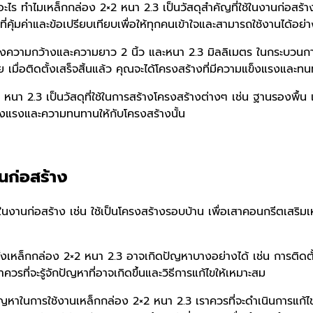
อะไร ทำไมเหล็กกล่อง 2×2 หนา 2.3 เป็นวัสดุสำคัญที่ใช้ในงานก่อสร้า
่คุ้มค่าและข้อเปรียบเทียบเพื่อให้ทุกคนเข้าใจและสามารถใช้งานได้อย่
ถึงความกว้างและความยาว 2 นิ้ว และหนา 2.3 มิลลิเมตร ในกระบวนการต
เมื่อติดตั้งเสร็จสิ้นแล้ว คุณจะได้โครงสร้างที่มีความแข็งแรงและท
 หนา 2.3 เป็นวัสดุที่ใช้ในการสร้างโครงสร้างต่างๆ เช่น ฐานรองพื
ข็งแรงและความทนทานให้กับโครงสร้างนั้น
นก่อสร้าง
นงานก่อสร้าง เช่น ใช้เป็นโครงสร้างรอบบ้าน เพื่อเสาคอนกรีตเสริมเห
ั้งเหล็กกล่อง 2×2 หนา 2.3 อาจเกิดปัญหาบางอย่างได้ เช่น การติดตั้งไ
ที่จะรู้จักปัญหาที่อาจเกิดขึ้นและวิธีการแก้ไขให้เหมาะสม
ปัญหาในการใช้งานเหล็กกล่อง 2×2 หนา 2.3 เราควรที่จะดำเนินการแ