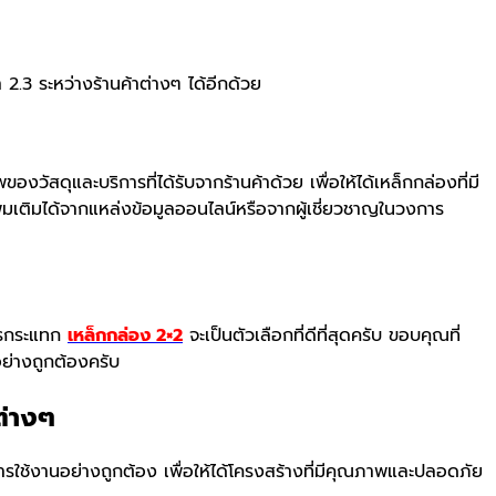
2.3 ระหว่างร้านค้าต่างๆ ได้อีกด้วย
งวัสดุและบริการที่ได้รับจากร้านค้าด้วย เพื่อให้ได้เหล็กกล่องที่มี
่มเติมได้จากแหล่งข้อมูลออนไลน์หรือจากผู้เชี่ยวชาญในวงการ
ารกระแทก
เหล็กกล่อง 2×2
จะเป็นตัวเลือกที่ดีที่สุดครับ ขอบคุณที่
อย่างถูกต้องครับ
ต่างๆ
การใช้งานอย่างถูกต้อง เพื่อให้ได้โครงสร้างที่มีคุณภาพและปลอดภัย