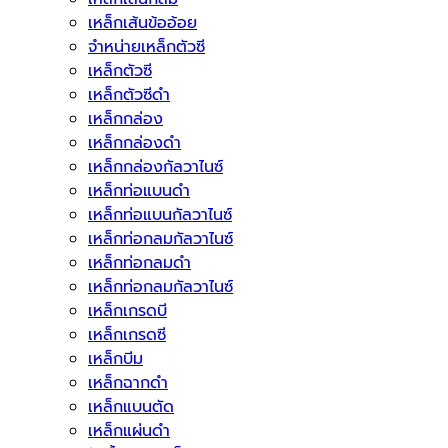
เหล็กเส้นข้ออ้อย
จำหน่ายเหล็กตัวซี
เหล็กตัวซี
เหล็กตัวซีดำ
เหล็กกล่อง
เหล็กกล่องดำ
เหล็กกล่องกัลวาไนซ์
เหล็กท่อแบนดำ
เหล็กท่อแบนกัลวาไนซ์
เหล็กท่อกลมกัลวาไนซ์
เหล็กท่อกลมดำ
เหล็กท่อกลมกัลวาไนซ์
เหล็กเกรดบี
เหล็กเกรดซี
เหล็กบีม
เหล็กฉากดำ
เหล็กแบนตัด
เหล็กแผ่นดำ