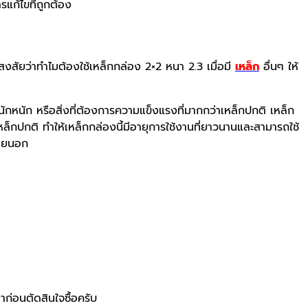
รแก้ไขที่ถูกต้อง
สงสัยว่าทำไมต้องใช้เหล็กกล่อง 2×2 หนา 2.3 เมื่อมี
เหล็ก
อื่นๆ ให้
ักหนัก หรือสิ่งที่ต้องการความแข็งแรงที่มากกว่าเหล็กปกติ เหล็ก
เหล็กปกติ ทำให้เหล็กกล่องนี้มีอายุการใช้งานที่ยาวนานและสามารถใช้
ภายนอก
าก่อนตัดสินใจซื้อครับ