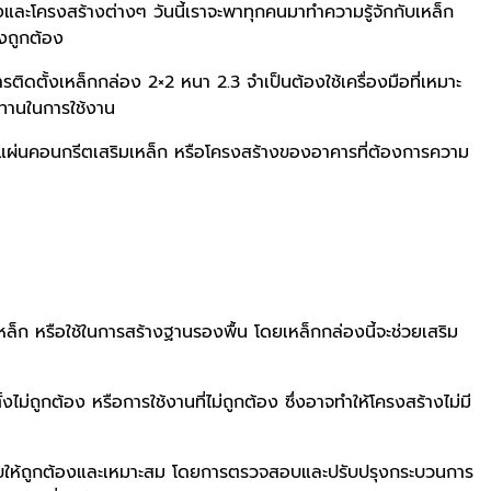
งและโครงสร้างต่างๆ วันนี้เราจะพาทุกคนมาทำความรู้จักกับเหล็ก
างถูกต้อง
ิดตั้งเหล็กกล่อง 2×2 หนา 2.3 จำเป็นต้องใช้เครื่องมือที่เหมาะ
นทานในการใช้งาน
้น แผ่นคอนกรีตเสริมเหล็ก หรือโครงสร้างของอาคารที่ต้องการความ
ล็ก หรือใช้ในการสร้างฐานรองพื้น โดยเหล็กกล่องนี้จะช่วยเสริม
ม่ถูกต้อง หรือการใช้งานที่ไม่ถูกต้อง ซึ่งอาจทำให้โครงสร้างไม่มี
ก้ไขให้ถูกต้องและเหมาะสม โดยการตรวจสอบและปรับปรุงกระบวนการ