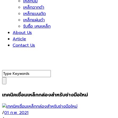
เหล็กบีม
เหล็กฉากดำ
เหล็กแบนตัด
เหล็กแผ่นดำ
รับซื้อ เศษเหล็ก
About Us
Article
Contact Us
เทคนิคเชื่อมเหล็กกล่องสำหรับช่างมือใหม่
/
01 ก.พ. 2021