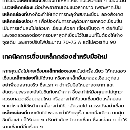
การเชื่อม
เหล็กกล่อง
จะต้องทำเหล็กให้ชิดกันแล้วค่อย ๆ เชื่อมเดิน
แนว
เหล็กกล่อง
แต่อย่าพยายามเดินแนวลากยาว เพราะหากเป็น
เหล็กกล่อง
ที่บางก็จะทำให้เกิดการทะลุง่ายขณะเชื่อม ลองสังเกต
เหล็กกล่อง
บ่อย ๆ เพื่อป้องกันการทะลุด้วยการยกลวดเชื่อมขึ้น
เป็นการแต้มลงไปแล้วยก เชื่อมแล้วยก เชื่อมเป็นจุด ๆ ต่อกันไป
และจรดลวดลงต่อจากรอยล่าสุดที่เชื่อมไว้ในแบบที่ไม่ต้องให้ห่าง
จุดเดิม และอาจปรับไฟประมาณ 70-75 A แต่ไม่ควรเกิน 90
เทคนิคการเชื่อมเหล็กกล่องสำหรับมือใหม่
หากคุณยังไม่เคยเชื่อม
เหล็กกล่อง
เลยแม้แต่ครั้งเดียว ให้คุณลอง
เชื่อม
เหล็กกล่อง
ที่ไม่ใช้งาน หรือหาเหล็กอื่นมาลองเชื่อมดูก่อน
อย่าพึ่งลงงานจริง ซึ่งแรก ๆ สำหรับมือใหม่อาจจะยาก และ
อันตรายเพราะจะยังไม่ชินกับหน้ากาก ซึ่งจะทำให้มือคุณกะไม่ถูกว่า
ควรยกลวดเชื่อมตอนไหน หรืออาจทำให้ลวดเชื่อมติดเหล็กบ่อย
ๆ แต่หากไม่ใช้หน้ากากก็อาจทำให้ตาอักเสบได้ ควรระวังอย่าเชื่อม
เหล็กกล่อง
ที่บางเกินไปเพราะจะทำให้ทะลุเร็ว และเมื่อเกิดความคุ้น
ชินมือแล้ว ก็ให้ค่อย ๆ ปรับตัวกับหน้ากากเชื่อม ซึ่งจะค่อย ๆ ทำให้
งานเชื่อมดีขึ้นเรื่อย ๆ