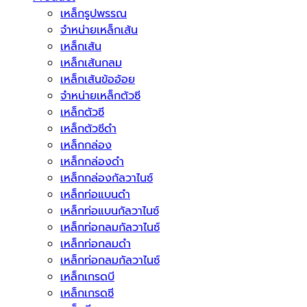
เหล็กรูปพรรณ
จำหน่ายเหล็กเส้น
เหล็กเส้น
เหล็กเส้นกลม
เหล็กเส้นข้ออ้อย
จำหน่ายเหล็กตัวซี
เหล็กตัวซี
เหล็กตัวซีดำ
เหล็กกล่อง
เหล็กกล่องดำ
เหล็กกล่องกัลวาไนซ์
เหล็กท่อแบนดำ
เหล็กท่อแบนกัลวาไนซ์
เหล็กท่อกลมกัลวาไนซ์
เหล็กท่อกลมดำ
เหล็กท่อกลมกัลวาไนซ์
เหล็กเกรดบี
เหล็กเกรดซี