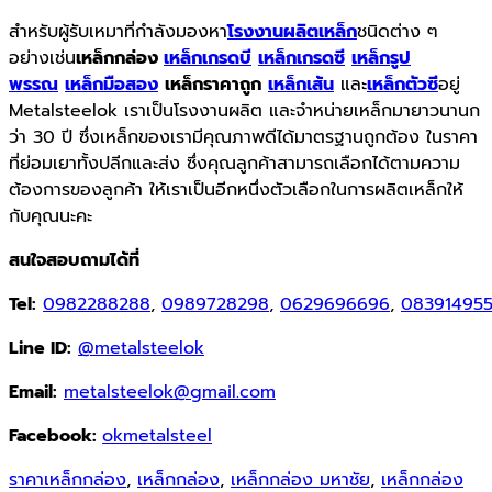
สำหรับผู้รับเหมาที่กำลังมองหา
โรงงานผลิตเหล็ก
ชนิดต่าง ๆ
อย่างเช่น
เหล็กกล่อง
เหล็กเกรดบี
เหล็กเกรดซี
เหล็กรูป
พรรณ
เหล็กมือสอง
เหล็กราคาถูก
เหล็กเส้น
และ
เหล็กตัวซี
อยู่
Metalsteelok เราเป็นโรงงานผลิต และจำหน่ายเหล็กมายาวนานก
ว่า 30 ปี ซึ่งเหล็กของเรามีคุณภาพดีได้มาตรฐานถูกต้อง ในราคา
ที่ย่อมเยาทั้งปลีกและส่ง ซึ่งคุณลูกค้าสามารถเลือกได้ตามความ
ต้องการของลูกค้า ให้เราเป็นอีกหนึ่งตัวเลือกในการผลิตเหล็กให้
กับคุณนะคะ
สนใจสอบถามได้ที่
Tel:
0982288288
,
0989728298
,
0629696696
,
08391495
Line ID:
@metalsteelok
Email:
metalsteelok@gmail.com
Facebook:
okmetalsteel
ราคาเหล็กกล่อง
,
เหล็กกล่อง
,
เหล็กกล่อง มหาชัย
,
เหล็กกล่อง