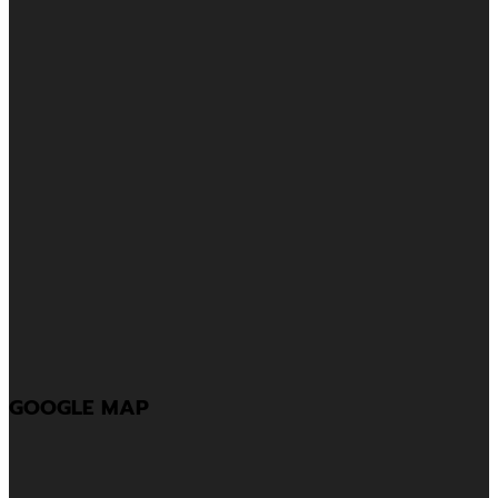
GOOGLE MAP