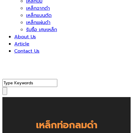
เหล็กบีม
เหล็กฉากดำ
เหล็กแบนตัด
เหล็กแผ่นดำ
รับซื้อ เศษเหล็ก
About Us
Article
Contact Us
เหล็กท่อกลมดำ