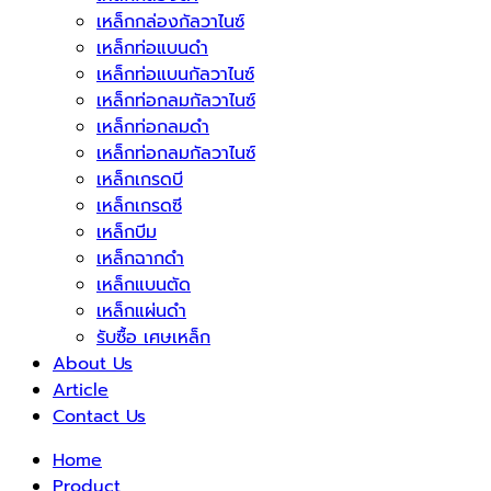
เหล็กกล่องกัลวาไนซ์
เหล็กท่อแบนดำ
เหล็กท่อแบนกัลวาไนซ์
เหล็กท่อกลมกัลวาไนซ์
เหล็กท่อกลมดำ
เหล็กท่อกลมกัลวาไนซ์
เหล็กเกรดบี
เหล็กเกรดซี
เหล็กบีม
เหล็กฉากดำ
เหล็กแบนตัด
เหล็กแผ่นดำ
รับซื้อ เศษเหล็ก
About Us
Article
Contact Us
Home
Product