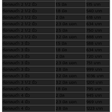
ท่อกลมดำ 2 1/2 นิ้ว
1.5 มิล
515 บาท
ท่อกลมดำ 2 1/2 นิ้ว
1.8 มิล
540 บาท
ท่อกลมดำ 2 1/2 นิ้ว
2 มิล
618 บาท
ท่อกลมดำ 2 1/2 นิ้ว
2.3 มิล มอก.
634 บาท
ท่อกลมดำ 2 1/2 นิ้ว
2.5 มิล
750 บาท
ท่อกลมดำ 2 1/2 นิ้ว
3.2 มิล มอก.
888 บาท
ท่อกลมดำ 3 นิ้ว
1.5 มิล
588 บาท
ท่อกลมดำ 3 นิ้ว
1.8 มิล
634 บาท
ท่อกลมดำ 3 นิ้ว
2 มิล
720 บาท
ท่อกลมดำ 3 นิ้ว
2.3 มิล มอก.
751 บาท
ท่อกลมดำ 3 นิ้ว
2.8 มิล
999 บาท
ท่อกลมดำ 3 นิ้ว
3.2 มิล มอก.
1036 บาท
ท่อกลมดำ 3 1/2 นิ้ว
3.2 มิล มอก.
1201 บาท
ท่อกลมดำ 4 นิ้ว
1.8 มิล
795 บาท
ท่อกลมดำ 4 นิ้ว
2 มิล
945 บาท
ท่อกลมดำ 4 นิ้ว
2.3 มิล มอก.
969 บาท
ท่อกลมดำ 4 นิ้ว
2.8 มิล
1223 บาท