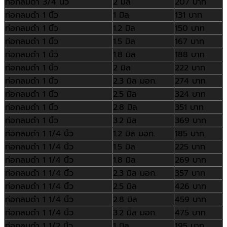
ท่อกลมดำ 3/4 นิ้ว
2 มิล
207 บาท
ท่อกลมดำ 1 นิ้ว
1 มิล
131 บาท
ท่อกลมดำ 1 นิ้ว
1.2 มิล
150 บาท
ท่อกลมดำ 1 นิ้ว
1.5 มิล
167 บาท
ท่อกลมดำ 1 นิ้ว
1.8 มิล
188 บาท
ท่อกลมดำ 1 นิ้ว
2 มิล
222 บาท
ท่อกลมดำ 1 นิ้ว
2.3 มิล มอก.
274 บาท
ท่อกลมดำ 1 นิ้ว
2.5 มิล
324 บาท
ท่อกลมดำ 1 นิ้ว
2.8 มิล
351 บาท
ท่อกลมดำ 1 นิ้ว
3.2 มิล
369 บาท
ท่อกลมดำ 1 1/4 นิ้ว
1.2 มิล มอก.
185 บาท
ท่อกลมดำ 1 1/4 นิ้ว
1.5 มิล
225 บาท
ท่อกลมดำ 1 1/4 นิ้ว
1.8 มิล
269 บาท
ท่อกลมดำ 1 1/4 นิ้ว
2.3 มิล มอก.
357 บาท
ท่อกลมดำ 1 1/4 นิ้ว
2.5 มิล
426 บาท
ท่อกลมดำ 1 1/4 นิ้ว
2.8 มิล
459 บาท
ท่อกลมดำ 1 1/4 นิ้ว
3.2 มิล มอก.
475 บาท
ท่อกลมดำ 1 1/2 นิ้ว
1 มิล
195 บาท