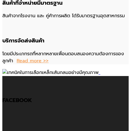
สินค้าที่จำหน่ายมีมาตรฐาน
สินค้าจากโรงงาน และ คู่ค้าการผลิต ได้รับมาตรฐานอุตสาหกรรม
บริการจัดส่งสินค้า
โดยมีประเภทรถที่หลากหลายเพื่อนตอบสนองความต้องการของ
ลูกค้า
Read more >>
FACEBOOK