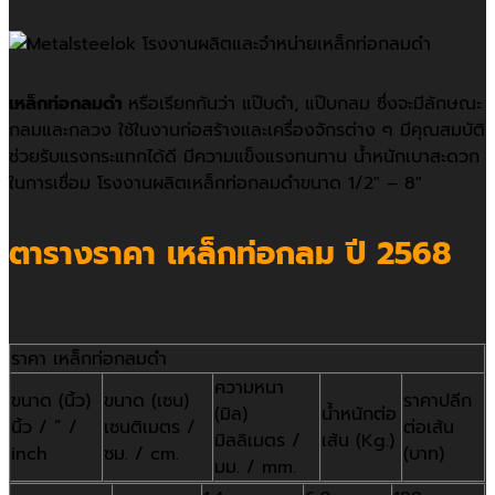
เหล็กท่อกลมดำ
หรือเรียกกันว่า แป๊บดำ, แป๊บกลม ซึ่งจะมีลักษณะ
กลมและกลวง ใช้ในงานก่อสร้างและเครื่องจักรต่าง ๆ มีคุณสมบัติ
ช่วยรับแรงกระแทกได้ดี มีความแข็งแรงทนทาน น้ำหนักเบาสะดวก
ในการเชื่อม โรงงานผลิตเหล็กท่อกลมดำขนาด 1/2″ – 8″
ตารางราคา เหล็กท่อกลม ปี 2568
ราคา เหล็กท่อกลมดำ
ความหนา
ขนาด (นิ้ว)
ขนาด (เซน)
ราคาปลีก
(มิล)
น้ำหนักต่อ
นิ้ว / ” /
เซนติเมตร /
ต่อเส้น
มิลลิเมตร /
เส้น (Kg.)
inch
ซม. / cm.
(บาท)
มม. / mm.