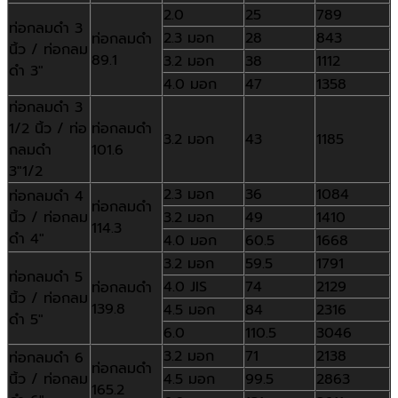
2.0
25
789
ท่อกลมดำ 3
2.3 มอก
28
843
ท่อกลมดำ
นิ้ว / ท่อกลม
89.1
3.2 มอก
38
1112
ดำ 3″
4.0 มอก
47
1358
ท่อกลมดำ 3
1/2 นิ้ว / ท่อ
ท่อกลมดำ
3.2 มอก
43
1185
กลมดำ
101.6
3″1/2
2.3 มอก
36
1084
ท่อกลมดำ 4
ท่อกลมดำ
นิ้ว / ท่อกลม
3.2 มอก
49
1410
114.3
ดำ 4″
4.0 มอก
60.5
1668
3.2 มอก
59.5
1791
ท่อกลมดำ 5
4.0 JIS
74
2129
ท่อกลมดำ
นิ้ว / ท่อกลม
139.8
4.5 มอก
84
2316
ดำ 5″
6.0
110.5
3046
3.2 มอก
71
2138
ท่อกลมดำ 6
ท่อกลมดำ
นิ้ว / ท่อกลม
4.5 มอก
99.5
2863
165.2