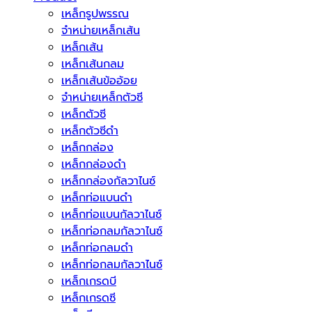
เหล็กรูปพรรณ
จำหน่ายเหล็กเส้น
เหล็กเส้น
เหล็กเส้นกลม
เหล็กเส้นข้ออ้อย
จำหน่ายเหล็กตัวซี
เหล็กตัวซี
เหล็กตัวซีดำ
เหล็กกล่อง
เหล็กกล่องดำ
เหล็กกล่องกัลวาไนซ์
เหล็กท่อแบนดำ
เหล็กท่อแบนกัลวาไนซ์
เหล็กท่อกลมกัลวาไนซ์
เหล็กท่อกลมดำ
เหล็กท่อกลมกัลวาไนซ์
เหล็กเกรดบี
เหล็กเกรดซี