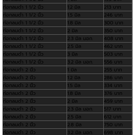
ท่อกลมดำ 1 1/2 นิ้ว
1.2 มิล
213 บาท
ท่อกลมดำ 1 1/2 นิ้ว
1.5 มิล
246 บาท
ท่อกลมดำ 1 1/2 นิ้ว
1.8 มิล
300 บาท
ท่อกลมดำ 1 1/2 นิ้ว
2 มิล
350 บาท
ท่อกลมดำ 1 1/2 นิ้ว
2.3 มิล มอก.
408 บาท
ท่อกลมดำ 1 1/2 นิ้ว
2.5 มิล
462 บาท
ท่อกลมดำ 1 1/2 นิ้ว
3 มิล
503 บาท
ท่อกลมดำ 1 1/2 นิ้ว
3.2 มิล มอก.
556 บาท
ท่อกลมดำ 2 นิ้ว
1 มิล
255 บาท
ท่อกลมดำ 2 นิ้ว
1.2 มิล
286 บาท
ท่อกลมดำ 2 นิ้ว
1.5 มิล
334 บาท
ท่อกลมดำ 2 นิ้ว
1.8 มิล
376 บาท
ท่อกลมดำ 2 นิ้ว
2 มิล
459 บาท
ท่อกลมดำ 2 นิ้ว
2.3 มิล มอก.
517 บาท
ท่อกลมดำ 2 นิ้ว
2.5 มิล
612 บาท
ท่อกลมดำ 2 นิ้ว
2.8 มิล
750 บาท
ท่อกลมดำ 2 นิ้ว
3.2 มิล มอก.
698 บาท