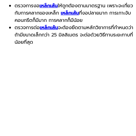
ตรวจการงอ
เหล็กเส้น
ให้ถูกต้องตามมาตรฐาน เพราะจะเกี่ยว
กับการคลากของเหล็ก
เหล็กเส้น
ที่งอปลายมาก การเกาะจับ
คอนกรีตก็มีมาก การคลากก็มีน้อย
ตรวจการต่อ
เหล็กเส้น
จะต้องยึดตามหลักวิชาการที่กำหนดว่า
ถ้ามีขนาดเล็กกว่า 25 มิลลิเมตร จะต่อด้วยวิธีทาบระยะทาบที่
น้อยที่สุด