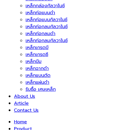
เหล็กกล่องกัลวาไนซ์
เหล็กท่อแบนดำ
เหล็กท่อแบนกัลวาไนซ์
เหล็กท่อกลมกัลวาไนซ์
เหล็กท่อกลมดำ
เหล็กท่อกลมกัลวาไนซ์
เหล็กเกรดบี
เหล็กเกรดซี
เหล็กบีม
เหล็กฉากดำ
เหล็กแบนตัด
เหล็กแผ่นดำ
รับซื้อ เศษเหล็ก
About Us
Article
Contact Us
Home
Product