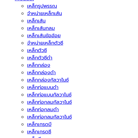
เหล็กรูปพรรณ
จำหน่ายเหล็กเส้น
เหล็กเส้น
เหล็กเส้นกลม
เหล็กเส้นข้ออ้อย
จำหน่ายเหล็กตัวซี
เหล็กตัวซี
เหล็กตัวซีดำ
เหล็กกล่อง
เหล็กกล่องดำ
เหล็กกล่องกัลวาไนซ์
เหล็กท่อแบนดำ
เหล็กท่อแบนกัลวาไนซ์
เหล็กท่อกลมกัลวาไนซ์
เหล็กท่อกลมดำ
เหล็กท่อกลมกัลวาไนซ์
เหล็กเกรดบี
เหล็กเกรดซี