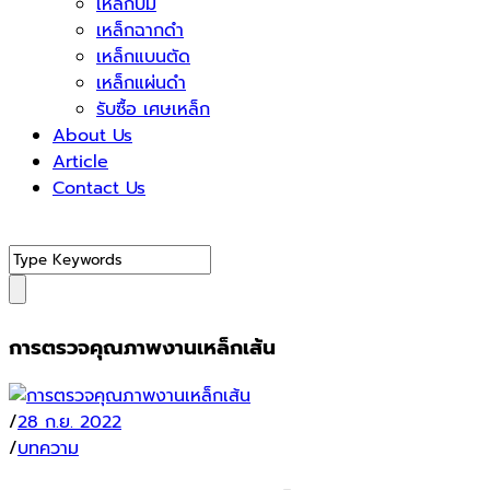
เหล็กบีม
เหล็กฉากดำ
เหล็กแบนตัด
เหล็กแผ่นดำ
รับซื้อ เศษเหล็ก
About Us
Article
Contact Us
การตรวจคุณภาพงานเหล็กเส้น
/
28 ก.ย. 2022
/
บทความ