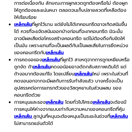
การต่อเนื่องกัน ลักษณะการผูกลวดถูกต้องหรือไม่ ต้องผูก
ให้ถูกต้องและแน่นหนา ตลอดจนเก็บปลายลวดที่เหลือต้อง
ให้เรียบร้อย
เหล็กเส้น
ที่ผูกไว้นาน แต่ยังไม่ได้เทคอนกรีตอาจเกิดสนิมขึ้น
ได้ ควรที่จะขจัดสนิมออกบ้างก่อนที่จะเทคอนกรีต มิฉะนั้น
อาจมีผลเสียต่อโครงสร้างคอนกรีต แต่ไม่ต้องถึงกับขัดให้
เป็นมัน เพราะแทนที่จะเป็นผลดีกับเป็นผลเสียในการยึดหน่วง
ของคอนกรีตกับ
เหล็กเส้น
การคดงอของ
เหล็กเส้น
ที่ผูกไว้ สาเหตุจากการถูกเหยียบหรือ
ถูกงัด ถ้า
เหล็กเส้น
คดงอน้อยอาจดัดกลับสภาพเดิมได้ แต่
ถ้างอมากต้องแก้ไข โดยเปลี่ยน
เหล็กเส้น
ใหม่ เพราะในส่วนที่
คดงอนอกจากจะมีผลกับการรับกำลังแล้ว บางครั้งจะเป็น
อุปสรรคต่อการแทรกตัวของวัสดุหยาบในส่วนผสม ของ
คอนกรีตด้วย
การหนุนและรอง
เหล็กเส้น
โดยทั่วไปโครง
เหล็กเส้น
จะต้องมี
การหนุนให้ห่างจากแบบเท่ากับความหนาของคอนกรีตที่หุ้ม
เหล็กเส้น
ลูกปูนที่หนุนจะต้องหนุนเป็นระยะในช่วงที่
เหล็กเส้น
ไม่สามารถแอ่นตัวได้